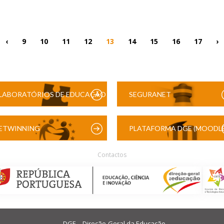
‹
9
10
11
12
13
14
15
16
17
›
LABORATÓRIOS DE EDUCAÇÃO
SEGURANET
DIGITAL
ETWINNING
PLATAFORMA DGE (MOODLE
Contactos
DGE – Direção-Geral da Educação