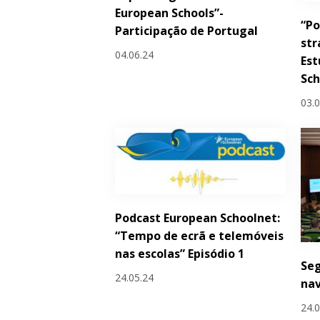
European Schools”-
“Po
Participação de Portugal
str
04.06.24
Est
Sc
03.
Podcast European Schoolnet:
“Tempo de ecrã e telemóveis
nas escolas” Episódio 1
Seg
24.05.24
na
24.