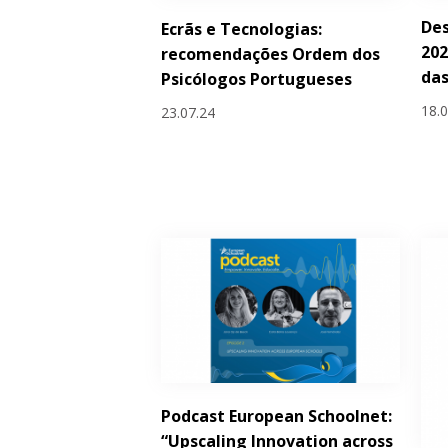
De
Ecrãs e Tecnologias:
202
recomendações Ordem dos
das
Psicólogos Portugueses
18.
23.07.24
Podcast European Schoolnet:
“Upscaling Innovation across