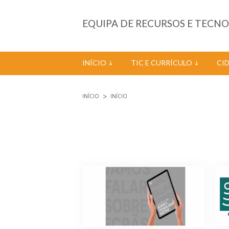
Passar para o conteúdo principal
EQUIPA DE RECURSOS E TECN
INÍCIO
TIC E CURRÍCULO
CI
INÍCIO
INÍCIO
Está aqui
Páginas