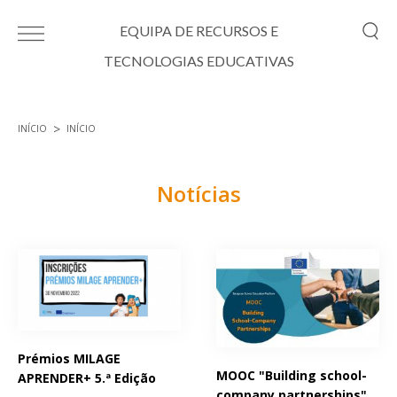
Passar para o conteúdo principal
EQUIPA DE RECURSOS E
TECNOLOGIAS EDUCATIVAS
INÍCIO
INÍCIO
Está aqui
Notícias
Páginas
Prémios MILAGE
MOOC "Building school-
APRENDER+ 5.ª Edição
company partnerships"