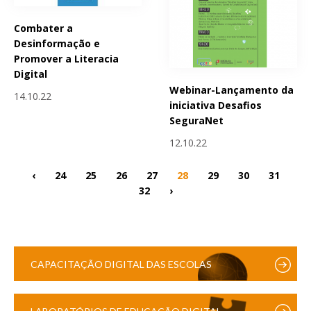
Combater a
Desinformação e
Promover a Literacia
Digital
Webinar-Lançamento da
14.10.22
iniciativa Desafios
SeguraNet
12.10.22
‹
24
25
26
27
28
29
30
31
32
›
CAPACITAÇÃO DIGITAL DAS ESCOLAS