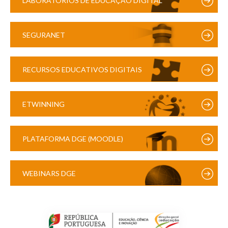
LABORATÓRIOS DE EDUCAÇÃO DIGITAL
SEGURANET
RECURSOS EDUCATIVOS DIGITAIS
ETWINNING
PLATAFORMA DGE (MOODLE)
WEBINARS DGE