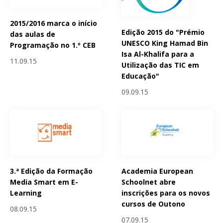
2015/2016 marca o início
Edição 2015 do "Prémio
das aulas de
UNESCO King Hamad Bin
Programação no 1.º CEB
Isa Al-Khalifa para a
11.09.15
Utilização das TIC em
Educação"
09.09.15
3.ª Edição da Formação
Academia European
Media Smart em E-
Schoolnet abre
Learning
inscrições para os novos
cursos de Outono
08.09.15
07.09.15