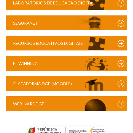
LABORATÓRIOS DE EDUCAÇÃO DIGITAL
SEGURANET
RECURSOS EDUCATIVOS DIGITAIS
ETWINNING
PLATAFORMA DGE (MOODLE)
WEBINARS DGE