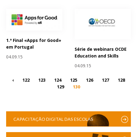
1.ª Final «Apps for Good»
em Portugal
Série de webinars OCDE
Education and Skills
04.09.15
04.09.15
‹
122
123
124
125
126
127
128
129
130
CAPACITAÇÃO DIGITAL DAS ESCOLAS