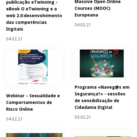
Massive Open Online
publicação eTwinning -
Courses (MOOC)
eBook O eTwinning e a
Europeana
web 2.0:desenvolvimento
das competências
04.02.21
Digitais
04.02.21
Programa «Naveg@s em
Segurança?» - sessões
Webinar – Sexualidade e
de sensibilização de
Comportamentos de
Cidadania Digital
Risco Online
03.02.21
04.02.21