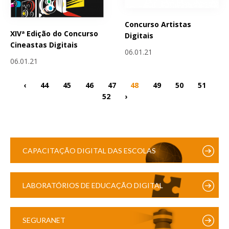
Concurso Artistas
XIVª Edição do Concurso
Digitais
Cineastas Digitais
06.01.21
06.01.21
‹
44
45
46
47
48
49
50
51
52
›
CAPACITAÇÃO DIGITAL DAS ESCOLAS
LABORATÓRIOS DE EDUCAÇÃO DIGITAL
SEGURANET