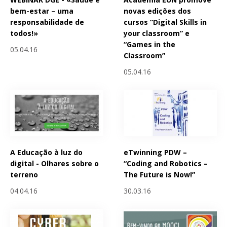
bem-estar – uma
novas edições dos
responsabilidade de
cursos ”Digital Skills in
todos!»
your classroom” e
“Games in the
05.04.16
Classroom”
05.04.16
A Educação à luz do
eTwinning PDW –
digital - Olhares sobre o
“Coding and Robotics –
terreno
The Future is Now!”
04.04.16
30.03.16