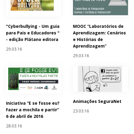
"Cyberbullying - Um guia
MOOC “Laboratórios de
para Pais e Educadores "
Aprendizagem: Cenários
- edição Plátano editora
e Histórias de
Aprendizagem”
29.03.16
29.03.16
Animações SeguraNet
Iniciativa “E se fosse eu?
Fazer a mochila e partir”
23.03.16
6 de abril de 2016
28.03.16