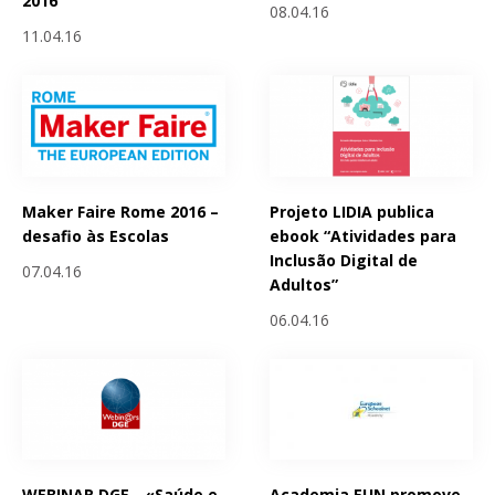
2016
08.04.16
11.04.16
Maker Faire Rome 2016 –
Projeto LIDIA publica
desafio às Escolas
ebook “Atividades para
Inclusão Digital de
07.04.16
Adultos”
06.04.16
WEBINAR DGE - «Saúde e
Academia EUN promove