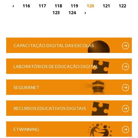
‹
116
117
118
119
120
121
122
123
124
›
CAPACITAÇÃO DIGITAL DAS ESCOLAS
LABORATÓRIOS DE EDUCAÇÃO DIGITAL
SEGURANET
RECURSOS EDUCATIVOS DIGITAIS
ETWINNING