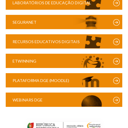
LABORATÓRIOS DE EDUCAÇÃO DIGITAL
SEGURANET
RECURSOS EDUCATIVOS DIGITAIS
ETWINNING
PLATAFORMA DGE (MOODLE)
WEBINARS DGE