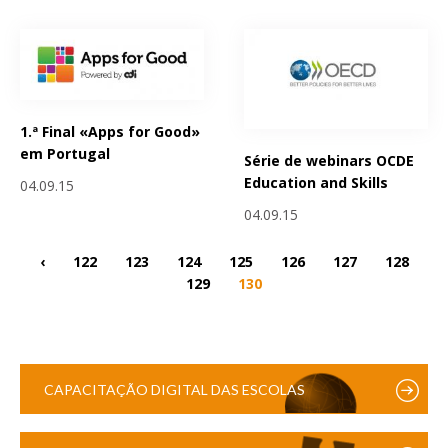
1.ª Final «Apps for Good»
em Portugal
Série de webinars OCDE
Education and Skills
04.09.15
04.09.15
‹
122
123
124
125
126
127
128
129
130
CAPACITAÇÃO DIGITAL DAS ESCOLAS