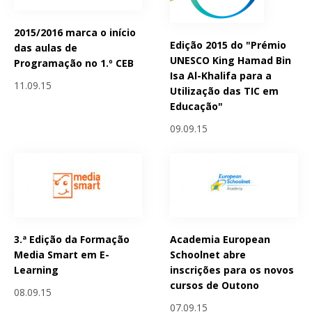
2015/2016 marca o início
Edição 2015 do "Prémio
das aulas de
UNESCO King Hamad Bin
Programação no 1.º CEB
Isa Al-Khalifa para a
11.09.15
Utilização das TIC em
Educação"
09.09.15
3.ª Edição da Formação
Academia European
Media Smart em E-
Schoolnet abre
Learning
inscrições para os novos
cursos de Outono
08.09.15
07.09.15