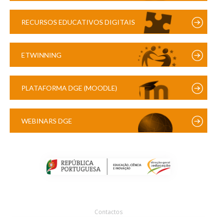
RECURSOS EDUCATIVOS DIGITAIS
ETWINNING
PLATAFORMA DGE (MOODLE)
WEBINARS DGE
Contactos