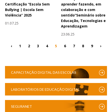
Certificação “Escola Sem
aprender fazendo, em
Bullying | Escola Sem
colaboração e com
Violência” 2025
sentido”Seminário sobre
Educação, Tecnologias e
01.07.25
Aprendizagem
23.06.25
‹
1
2
3
4
5
6
7
8
9
›
CAPACITAÇÃO DIGITAL DAS ESCOLAS
LABORATÓRIOS DE EDUCAÇÃO DIGITAL
SEGURANET