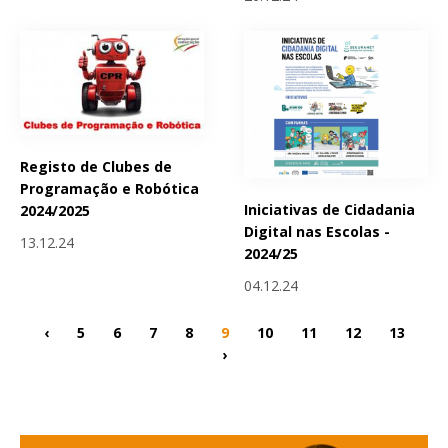
Registo de Clubes de
Programação e Robótica
Iniciativas de Cidadania
2024/2025
Digital nas Escolas -
13.12.24
2024/25
04.12.24
‹
5
6
7
8
9
10
11
12
13
›