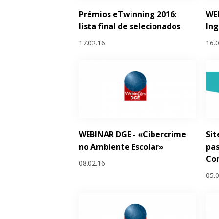
Prémios eTwinning 2016:
WEB
lista final de selecionados
Ing
17.02.16
16.
WEBINAR DGE - «Cibercrime
Sit
no Ambiente Escolar»
pas
Co
08.02.16
05.