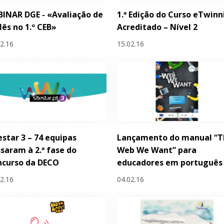
INAR DGE - «Avaliação de
1.ª Edição do Curso eTwinn
lês no 1.º CEB»
Acreditado – Nível 2
02.16
15.02.16
estar 3 – 74 equipas
Lançamento do manual “T
saram à 2.ª fase do
Web We Want” para
ncurso da DECO
educadores em português
02.16
04.02.16