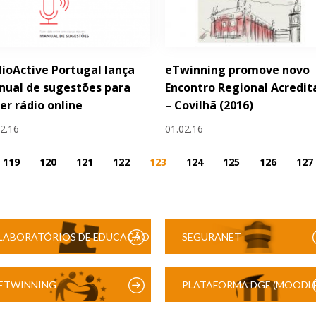
ioActive Portugal lança
eTwinning promove novo
ual de sugestões para
Encontro Regional Acredit
er rádio online
– Covilhã (2016)
02.16
01.02.16
119
120
121
122
123
124
125
126
127
LABORATÓRIOS DE EDUCAÇÃO
SEGURANET
DIGITAL
ETWINNING
PLATAFORMA DGE (MOODLE