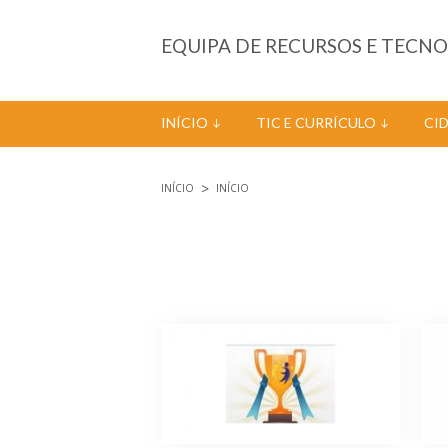
Passar para o conteúdo principal
EQUIPA DE RECURSOS E TECN
INÍCIO
TIC E CURRÍCULO
CI
INÍCIO
INÍCIO
Está aqui
Páginas