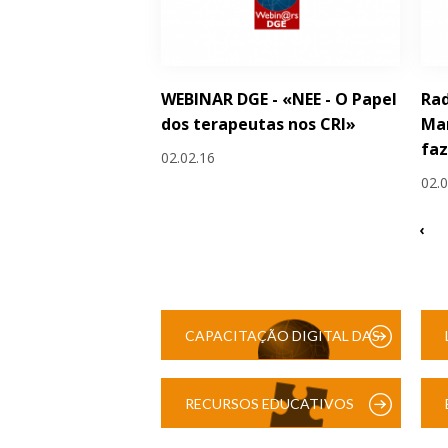
WEBINAR DGE - «NEE - O Papel
Rad
dos terapeutas nos CRI»
Man
faz
02.02.16
02.
‹
CAPACITAÇÃO DIGITAL DAS
ESCOLAS
RECURSOS EDUCATIVOS