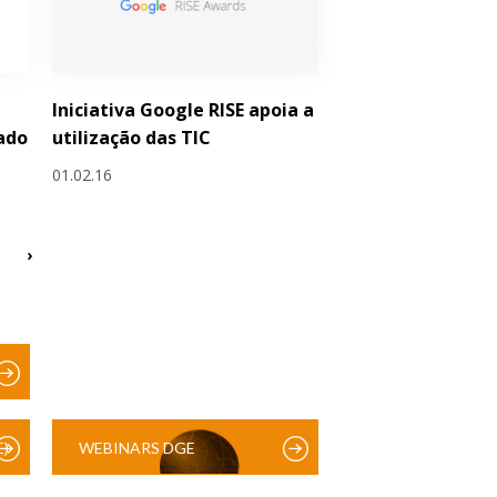
Iniciativa Google RISE apoia a
ado
utilização das TIC
01.02.16
›
)
WEBINARS DGE