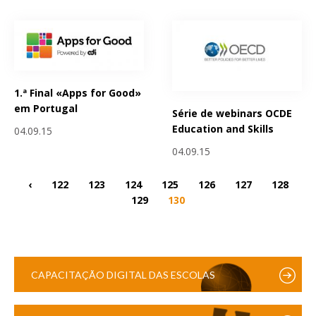
1.ª Final «Apps for Good»
em Portugal
Série de webinars OCDE
Education and Skills
04.09.15
04.09.15
‹
122
123
124
125
126
127
128
129
130
CAPACITAÇÃO DIGITAL DAS ESCOLAS