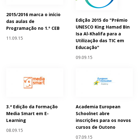
2015/2016 marca o início
Edição 2015 do "Prémio
das aulas de
UNESCO King Hamad Bin
Programação no 1.º CEB
Isa Al-Khalifa para a
11.09.15
Utilização das TIC em
Educação"
09.09.15
3.ª Edição da Formação
Academia European
Media Smart em E-
Schoolnet abre
Learning
inscrições para os novos
cursos de Outono
08.09.15
07.09.15