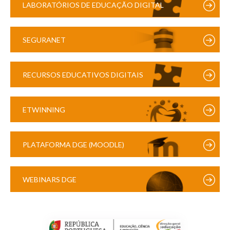
LABORATÓRIOS DE EDUCAÇÃO DIGITAL
SEGURANET
RECURSOS EDUCATIVOS DIGITAIS
ETWINNING
PLATAFORMA DGE (MOODLE)
WEBINARS DGE