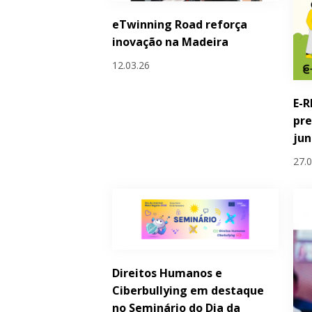
eTwinning Road reforça
inovação na Madeira
12.03.26
E-R
pre
ju
27.
Direitos Humanos e
Ciberbullying em destaque
no Seminário do Dia da