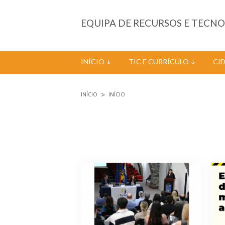
Passar para o conteúdo principal
EQUIPA DE RECURSOS E TECN
INÍCIO
TIC E CURRÍCULO
CI
INÍCIO
INÍCIO
Está aqui
Páginas