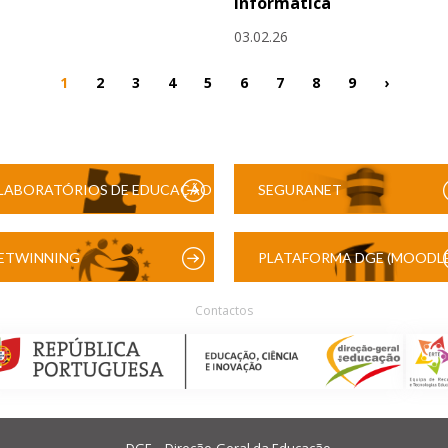
Informática
03.02.26
1
2
3
4
5
6
7
8
9
›
LABORATÓRIOS DE EDUCAÇÃO
SEGURANET
DIGITAL
ETWINNING
PLATAFORMA DGE (MOODLE
Contactos
DGE – Direção-Geral da Educação