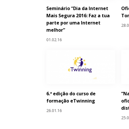
Seminário “Dia da Internet
Ofi
Mais Segura 2016: Faz a tua
Tor
parte por uma Internet
28.
melhor”
01.02.16
6.ª edição do curso de
“N
formação eTwinning
ofi
dis
26.01.16
25.