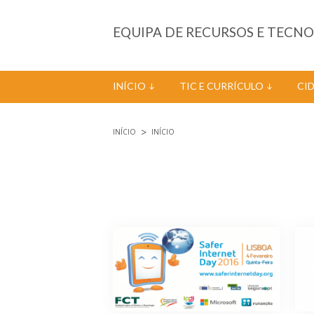
Passar para o conteúdo principal
EQUIPA DE RECURSOS E TECN
INÍCIO
TIC E CURRÍCULO
CI
INÍCIO
INÍCIO
Está aqui
Páginas