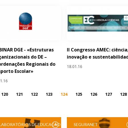
INAR DGE - «Estruturas
II Congresso AMEC: ciência
anizacionais do DE –
inovação e sustentabilida
rdenações Regionais do
18.01.16
porto Escolar»
01.16
120
121
122
123
124
125
126
127
128
LABORATÓRIOS DE EDUCAÇÃO
SEGURANET