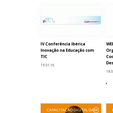
IV Conferência Ibérica
WEB
Inovação na Educação com
Org
TIC
Coo
Des
19.01.16
18.
‹
CAPACITAÇÃO DIGITAL DAS