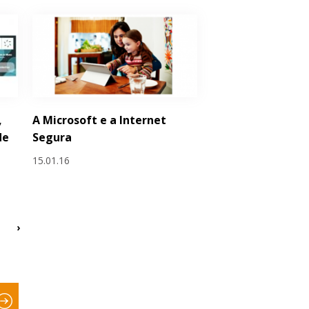
,
A Microsoft e a Internet
de
Segura
15.01.16
›