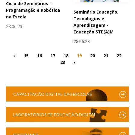
Ciclo de Seminários -
Programação e Robótica
Seminário Educação,
na Escola
Tecnologias e
Aprendizagem -
28.06.23
Educação STE(A)M
28.06.23
‹
15
16
17
18
19
20
21
22
23
›
CAPACITAÇÃO DIGITAL DAS ESCOLAS
LABORATÓRIOS DE EDUCAÇÃO DIGITAL