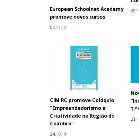
Con
European Schoolnet Academy
28.
promove novos cursos
02.11.16
Nov
CIM RC promove Colóquio
“In
"Empreendedorismo e
1.º
Criatividade na Região de
21.
Coimbra"
24.10.16