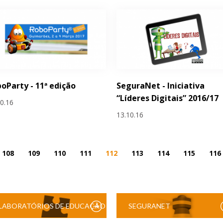
oParty - 11ª edição
SeguraNet - Iniciativa
“Líderes Digitais” 2016/17
10.16
13.10.16
108
109
110
111
112
113
114
115
116
LABORATÓRIOS DE EDUCAÇÃO
SEGURANET