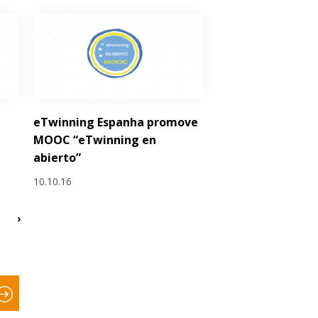
eTwinning Espanha promove
MOOC “eTwinning en
abierto”
10.10.16
›