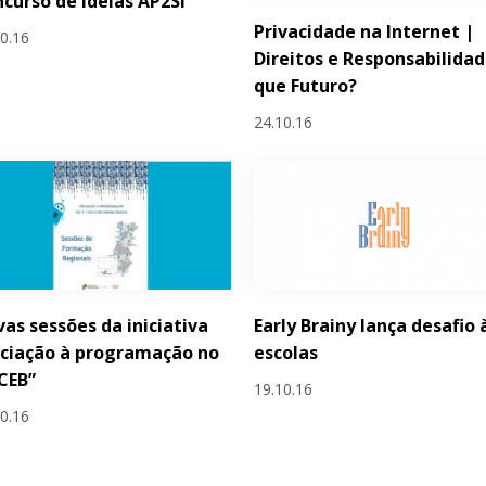
curso de Ideias AP2SI
Privacidade na Internet |
10.16
Direitos e Responsabilidad
que Futuro?
24.10.16
as sessões da iniciativa
Early Brainy lança desafio 
iciação à programação no
escolas
 CEB”
19.10.16
10.16