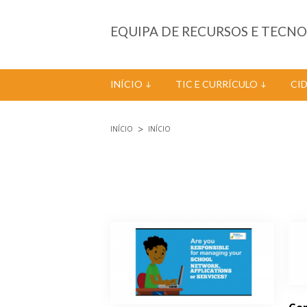
Passar para o conteúdo principal
EQUIPA DE RECURSOS E TECN
INÍCIO
TIC E CURRÍCULO
CI
INÍCIO
INÍCIO
Está aqui
Páginas