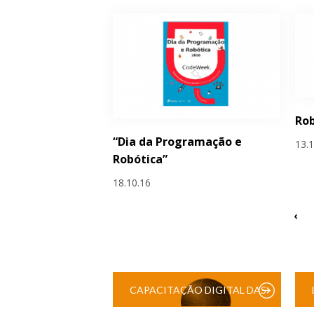
Rob
“Dia da Programação e
13.
Robótica”
18.10.16
‹
CAPACITAÇÃO DIGITAL DAS