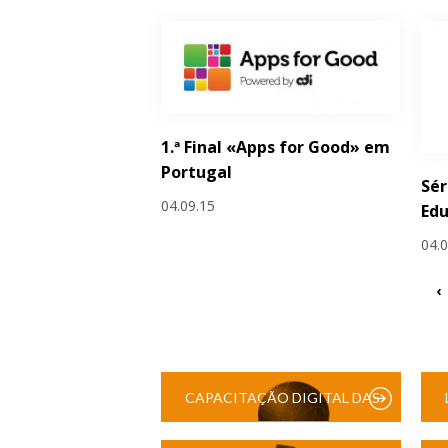
1.ª Final «Apps for Good» em
Portugal
Sér
04.09.15
Edu
04.
‹
CAPACITAÇÃO DIGITAL DAS
ESCOLAS