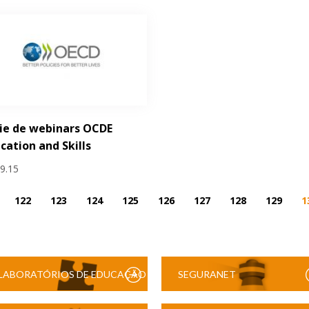
ie de webinars OCDE
cation and Skills
09.15
122
123
124
125
126
127
128
129
1
LABORATÓRIOS DE EDUCAÇÃO
SEGURANET
DIGITAL