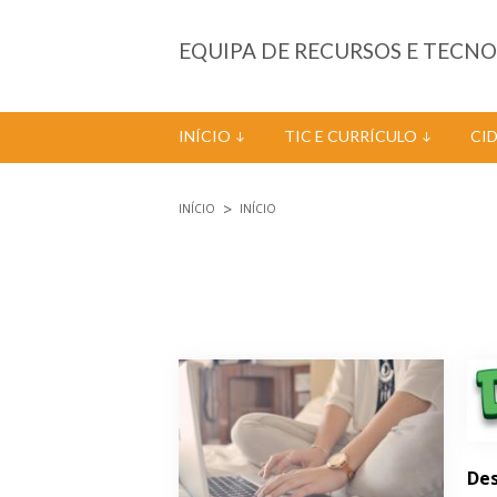
Passar para o conteúdo principal
EQUIPA DE RECURSOS E TECN
INÍCIO
TIC E CURRÍCULO
CI
INÍCIO
INÍCIO
Está aqui
Páginas
Des