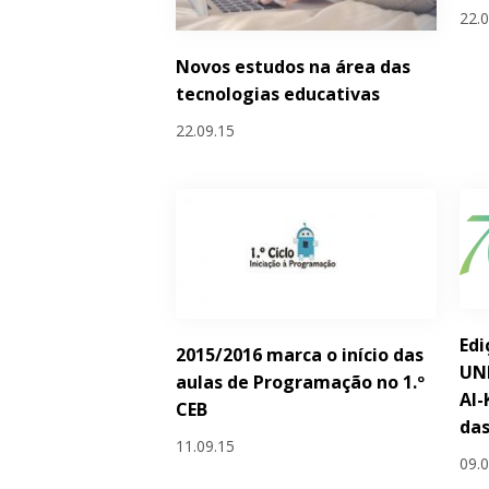
22.
Novos estudos na área das
tecnologias educativas
22.09.15
Edi
2015/2016 marca o início das
UN
aulas de Programação no 1.º
Al-
CEB
das
11.09.15
09.