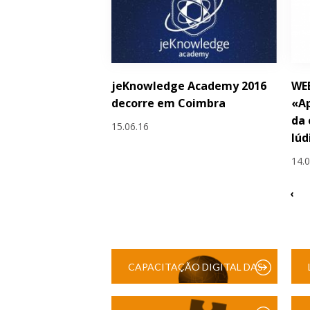
jeKnowledge Academy 2016
WE
decorre em Coimbra
«Ap
da 
15.06.16
lúd
14.
‹
CAPACITAÇÃO DIGITAL DAS
ESCOLAS