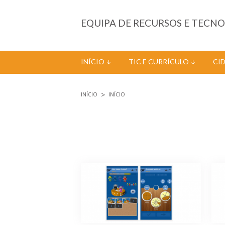
Passar para o conteúdo principal
EQUIPA DE RECURSOS E TECN
INÍCIO
TIC E CURRÍCULO
CI
INÍCIO
INÍCIO
Está aqui
Páginas