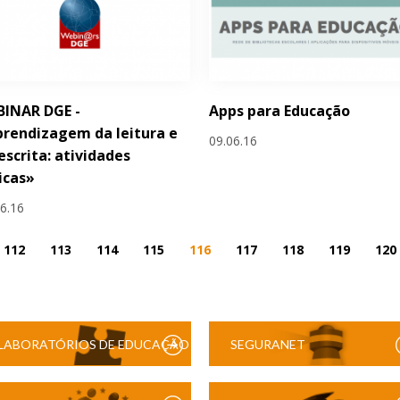
BINAR DGE -
Apps para Educação
rendizagem da leitura e
09.06.16
escrita: atividades
icas»
06.16
112
113
114
115
116
117
118
119
120
LABORATÓRIOS DE EDUCAÇÃO
SEGURANET
DIGITAL