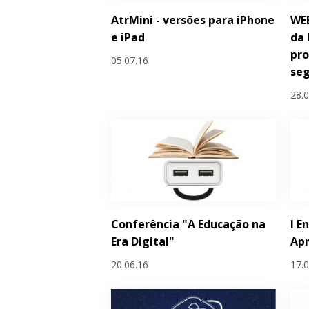
AtrMini - versões para iPhone
WEB
e iPad
da 
pro
05.07.16
se
28.
Conferência "A Educação na
I E
Era Digital"
Ap
20.06.16
17.