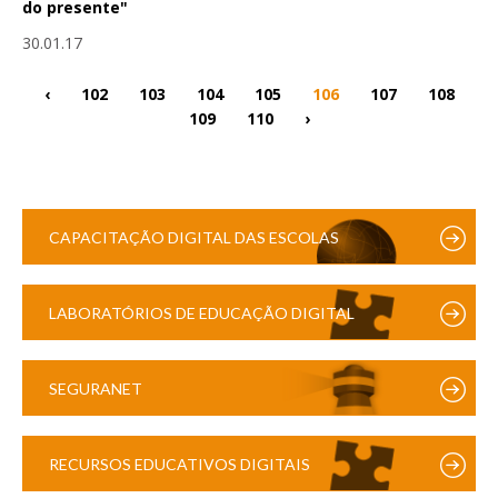
do presente"
30.01.17
‹
102
103
104
105
106
107
108
109
110
›
CAPACITAÇÃO DIGITAL DAS ESCOLAS
LABORATÓRIOS DE EDUCAÇÃO DIGITAL
SEGURANET
RECURSOS EDUCATIVOS DIGITAIS