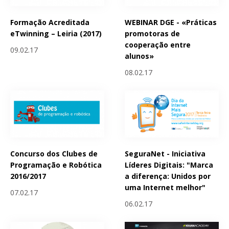
Formação Acreditada
WEBINAR DGE - «Práticas
eTwinning – Leiria (2017)
promotoras de
cooperação entre
09.02.17
alunos»
08.02.17
Concurso dos Clubes de
SeguraNet - Iniciativa
Programação e Robótica
Líderes Digitais: "Marca
2016/2017
a diferença: Unidos por
uma Internet melhor"
07.02.17
06.02.17