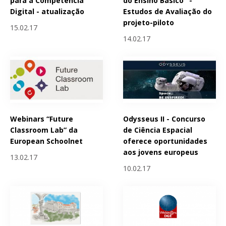
para a Competência
do Ensino Básico" -
Digital - atualização
Estudos de Avaliação do
projeto-piloto
15.02.17
14.02.17
Webinars “Future
Odysseus II - Concurso
Classroom Lab” da
de Ciência Espacial
European Schoolnet
oferece oportunidades
aos jovens europeus
13.02.17
10.02.17