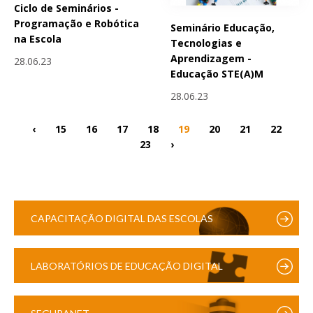
Ciclo de Seminários -
Programação e Robótica
Seminário Educação,
na Escola
Tecnologias e
Aprendizagem -
28.06.23
Educação STE(A)M
28.06.23
‹
15
16
17
18
19
20
21
22
23
›
CAPACITAÇÃO DIGITAL DAS ESCOLAS
LABORATÓRIOS DE EDUCAÇÃO DIGITAL