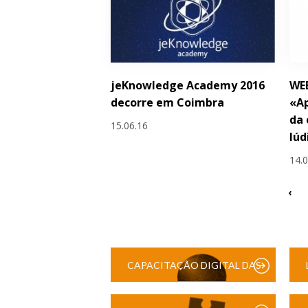
jeKnowledge Academy 2016
WE
decorre em Coimbra
«Ap
da 
15.06.16
lúd
14.
‹
CAPACITAÇÃO DIGITAL DAS
ESCOLAS