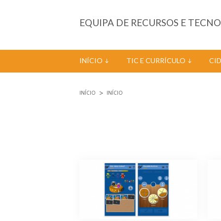
Passar para o conteúdo principal
EQUIPA DE RECURSOS E TECN
INÍCIO
TIC E CURRÍCULO
CI
INÍCIO
INÍCIO
Está aqui
Páginas