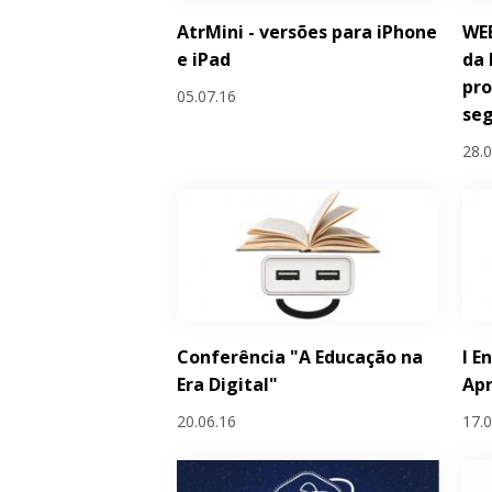
AtrMini - versões para iPhone
WEB
e iPad
da 
pro
05.07.16
se
28.
Conferência "A Educação na
I E
Era Digital"
Ap
20.06.16
17.