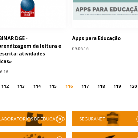
BINAR DGE -
Apps para Educação
rendizagem da leitura e
09.06.16
escrita: atividades
icas»
06.16
112
113
114
115
116
117
118
119
120
LABORATÓRIOS DE EDUCAÇÃO
SEGURANET
DIGITAL