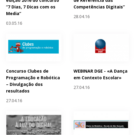
edição 2016 do concurso
de Referência das
“7 Dias, 7 Dicas com os
Competências Digitais”
Media”
28.04.16
03.05.16
Concurso Clubes de
WEBINAR DGE - «A Dança
Programação e Robótica
em Contexto Escolar»
– Divulgação dos
27.04.16
resultados
27.04.16