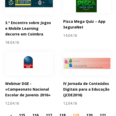
Pisca Mega Quiz – App
3.º Encontro sobre Jogos
SeguraNet
e Mobile Learning
decorre em Coimbra
14.04.16
18.04.16
Webinar DGE -
IV Jornada de Conteúdos
«Campeonato Nacional
Digitais para a Educação
Escolar de Juvenis 2016»
(jCDE2016)
12.04.16
12.04.16
‹
115
116
117
118
119
120
121