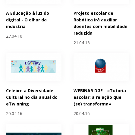
A Educação à luz do
Projeto escolar de
digital - O olhar da
Robótica irá auxiliar
indústria
doentes com mobilidade
reduzida
27.04.16
21.04.16
Celebre a Diversidade
WEBINAR DGE - «Tutoria
Cultural no dia anual do
escolar: a relação que
eTwinning
(se) transforma»
20.04.16
20.04.16