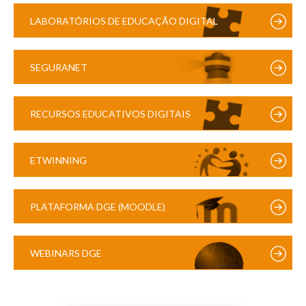
LABORATÓRIOS DE EDUCAÇÃO DIGITAL
SEGURANET
RECURSOS EDUCATIVOS DIGITAIS
ETWINNING
PLATAFORMA DGE (MOODLE)
WEBINARS DGE