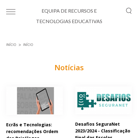
Passar para o conteúdo principal
EQUIPA DE RECURSOS E
TECNOLOGIAS EDUCATIVAS
INÍCIO
INÍCIO
Está aqui
Notícias
Páginas
Desafios SeguraNet
Ecrãs e Tecnologias:
2023/2024 - Classificação
recomendações Ordem
Final das Escolas