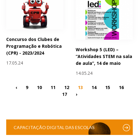
Concurso dos Clubes de
Programação e Robótica
Workshop 5 (LED) –
(CPR) - 2023/2024
“Atividades STEM na sala
17.05.24
de aula”, 14 de maio
14.05.24
‹
9
10
11
12
13
14
15
16
17
›
CAPACITAÇÃO DIGITAL DAS ESCOLAS