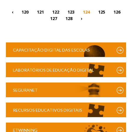
‹
120
121
122
123
124
125
126
127
128
›
CAPACITAÇÃO DIGITAL DAS ESCOLAS
LABORATÓRIOS DE EDUCAÇÃO DIGITAL
SEGURANET
RECURSOS EDUCATIVOS DIGITAIS
ETWINNING