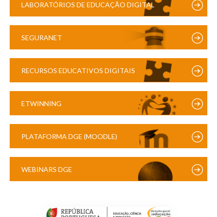
LABORATÓRIOS DE EDUCAÇÃO DIGITAL
SEGURANET
RECURSOS EDUCATIVOS DIGITAIS
ETWINNING
PLATAFORMA DGE (MOODLE)
WEBINARS DGE