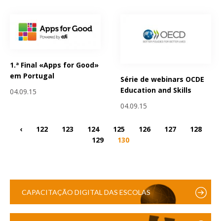
1.ª Final «Apps for Good»
em Portugal
Série de webinars OCDE
Education and Skills
04.09.15
04.09.15
‹
122
123
124
125
126
127
128
129
130
CAPACITAÇÃO DIGITAL DAS ESCOLAS