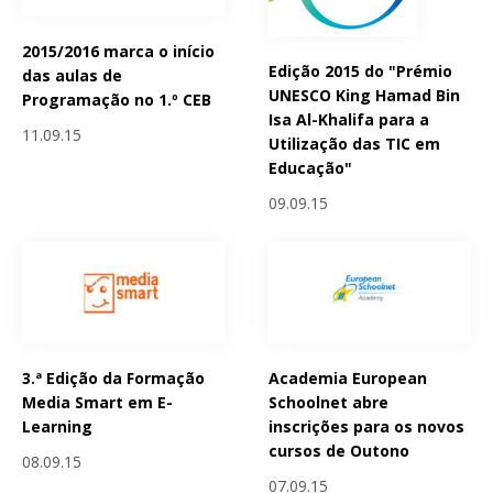
2015/2016 marca o início
Edição 2015 do "Prémio
das aulas de
UNESCO King Hamad Bin
Programação no 1.º CEB
Isa Al-Khalifa para a
11.09.15
Utilização das TIC em
Educação"
09.09.15
3.ª Edição da Formação
Academia European
Media Smart em E-
Schoolnet abre
Learning
inscrições para os novos
cursos de Outono
08.09.15
07.09.15