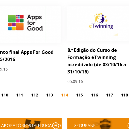
8.ª Edição do Curso de
nto final Apps For Good
Formação eTwinning
5/2016
acreditado (de 03/10/16 a
09.16
31/10/16)
05.09.16
110
111
112
113
114
115
116
117
118
LABORATÓRIOS DE EDUCAÇÃO
SEGURANET