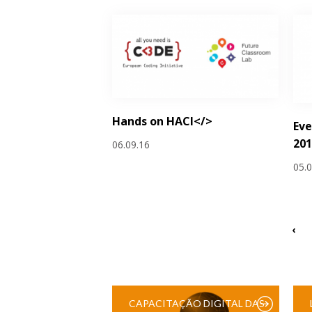
Hands on HACl</>
Eve
201
06.09.16
05.
‹
CAPACITAÇÃO DIGITAL DAS