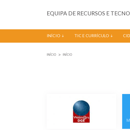
Passar para o conteúdo principal
EQUIPA DE RECURSOS E TECN
INÍCIO
TIC E CURRÍCULO
CI
INÍCIO
INÍCIO
Está aqui
Páginas