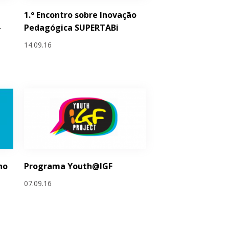
1.º Encontro sobre Inovação
–
Pedagógica SUPERTABi
14.09.16
no
Programa Youth@IGF
-
07.09.16