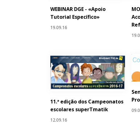
WEBINAR DGE - «Apoio
MOO
Tutorial Específico»
Aco
Re
19.09.16
19.
Se
Pr
11.ª edição dos Campeonatos
escolares superTmatik
09.
12.09.16