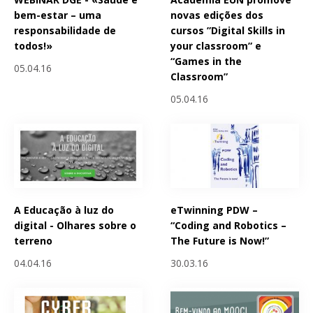
bem-estar – uma
novas edições dos
responsabilidade de
cursos ”Digital Skills in
todos!»
your classroom” e
“Games in the
05.04.16
Classroom”
05.04.16
A Educação à luz do
eTwinning PDW –
digital - Olhares sobre o
“Coding and Robotics –
terreno
The Future is Now!”
04.04.16
30.03.16