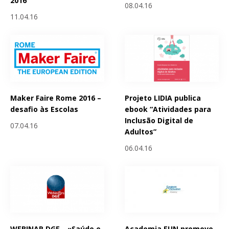
2016
08.04.16
11.04.16
Maker Faire Rome 2016 –
Projeto LIDIA publica
desafio às Escolas
ebook “Atividades para
Inclusão Digital de
07.04.16
Adultos”
06.04.16
WEBINAR DGE - «Saúde e
Academia EUN promove