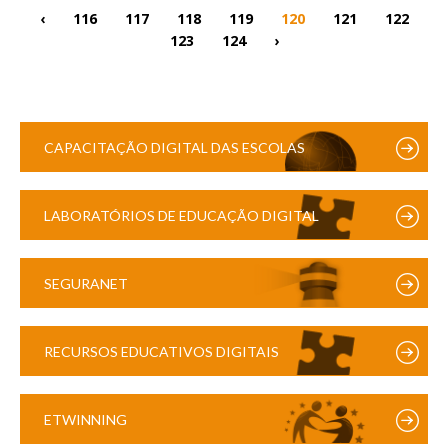
‹
116
117
118
119
120
121
122
123
124
›
CAPACITAÇÃO DIGITAL DAS ESCOLAS
LABORATÓRIOS DE EDUCAÇÃO DIGITAL
SEGURANET
RECURSOS EDUCATIVOS DIGITAIS
ETWINNING