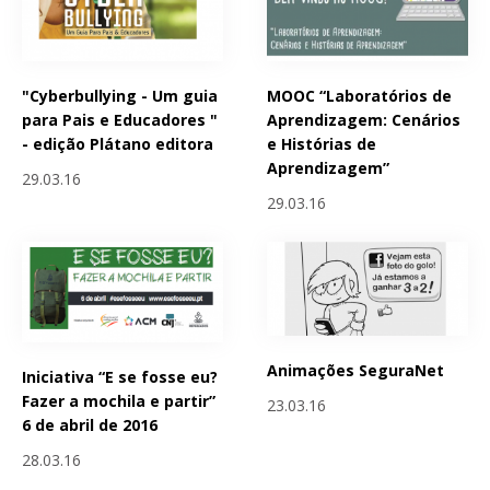
"Cyberbullying - Um guia
MOOC “Laboratórios de
para Pais e Educadores "
Aprendizagem: Cenários
- edição Plátano editora
e Histórias de
Aprendizagem”
29.03.16
29.03.16
Animações SeguraNet
Iniciativa “E se fosse eu?
Fazer a mochila e partir”
23.03.16
6 de abril de 2016
28.03.16