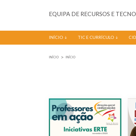
Passar para o conteúdo principal
EQUIPA DE RECURSOS E TECN
INÍCIO
TIC E CURRÍCULO
CI
INÍCIO
INÍCIO
Está aqui
Páginas