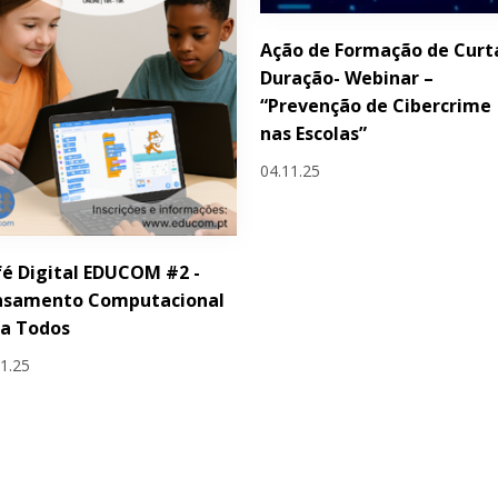
Ação de Formação de Curt
Duração- Webinar –
“Prevenção de Cibercrime
nas Escolas”
04.11.25
é Digital EDUCOM #2 -
nsamento Computacional
ra Todos
11.25