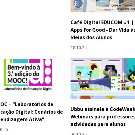
Café Digital EDUCOM #1 |
Apps for Good - Dar Vida à
Ideias dos Alunos
18.10.25
C – “Laboratórios de
Ubbu assinala a CodeWeek
cação Digital: Cenários de
Webinars para professores
rendizagem Ativa"
atividades para alunos
10.25
06.10.25