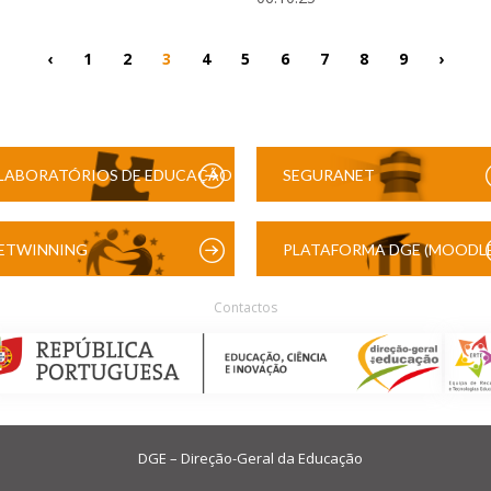
‹
1
2
3
4
5
6
7
8
9
›
LABORATÓRIOS DE EDUCAÇÃO
SEGURANET
DIGITAL
ETWINNING
PLATAFORMA DGE (MOODLE
Contactos
DGE – Direção-Geral da Educação