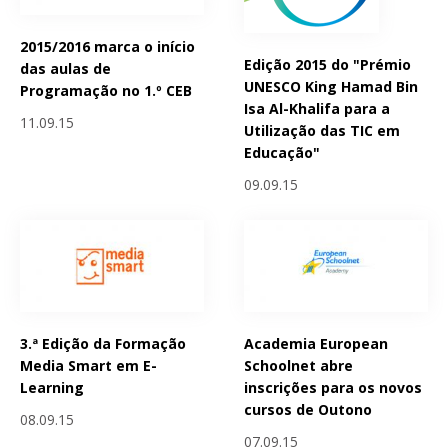
2015/2016 marca o início
Edição 2015 do "Prémio
das aulas de
UNESCO King Hamad Bin
Programação no 1.º CEB
Isa Al-Khalifa para a
11.09.15
Utilização das TIC em
Educação"
09.09.15
3.ª Edição da Formação
Academia European
Media Smart em E-
Schoolnet abre
Learning
inscrições para os novos
cursos de Outono
08.09.15
07.09.15