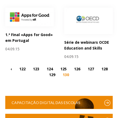
1.ª Final «Apps for Good»
em Portugal
Série de webinars OCDE
Education and Skills
04.09.15
04.09.15
‹
122
123
124
125
126
127
128
129
130
CAPACITAÇÃO DIGITAL DAS ESCOLAS