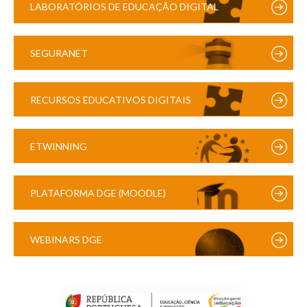
LABORATÓRIOS DE EDUCAÇÃO DIGITAL
SEGURANET
RECURSOS EDUCATIVOS DIGITAIS
ETWINNING
PLATAFORMA DGE (MOODLE)
WEBINARS DGE