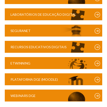
LABORATÓRIOS DE EDUCAÇÃO DIGITAL
SEGURANET
RECURSOS EDUCATIVOS DIGITAIS
ETWINNING
PLATAFORMA DGE (MOODLE)
WEBINARS DGE