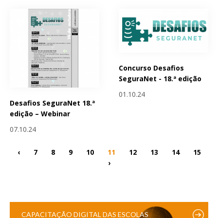
Concurso Desafios
SeguraNet - 18.ª edição
01.10.24
Desafios SeguraNet 18.ª
edição – Webinar
07.10.24
‹
7
8
9
10
11
12
13
14
15
›
CAPACITAÇÃO DIGITAL DAS ESCOLAS