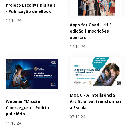
Projeto Escol@s Digitais
- Publicação de eBook
14.10.24
Apps for Good – 11.ª
edição | Inscrições
abertas
14.10.24
MOOC - A Inteligência
Webinar “Missão
Artificial vai transformar
Cibersegura – Polícia
a Escola
Judiciária”
07.10.24
11.10.24