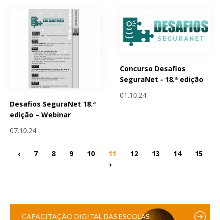
Concurso Desafios
SeguraNet - 18.ª edição
01.10.24
Desafios SeguraNet 18.ª
edição – Webinar
07.10.24
‹
7
8
9
10
11
12
13
14
15
›
CAPACITAÇÃO DIGITAL DAS ESCOLAS