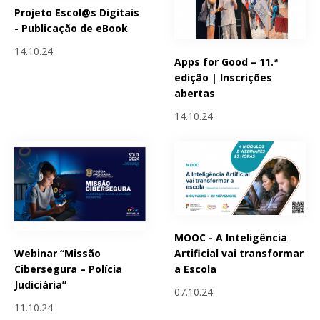
Projeto Escol@s Digitais
- Publicação de eBook
14.10.24
Apps for Good – 11.ª
edição | Inscrições
abertas
14.10.24
MOOC - A Inteligência
Webinar “Missão
Artificial vai transformar
Cibersegura – Polícia
a Escola
Judiciária”
07.10.24
11.10.24