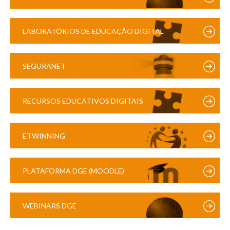
LABORATÓRIOS DE EDUCAÇÃO DIGITAL
SEGURANET
RECURSOS EDUCATIVOS DIGITAIS
ETWINNING
PLATAFORMA DGE (MOODLE)
WEBINARS DGE