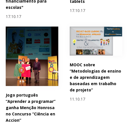
financiamento para
tablets
escolas"
17.10.17
17.10.17
MOOC sobre
“Metodologias de ensino
e de aprendizagem
baseadas em trabalho
de projeto”
Jogo português
11.10.17
“Aprender a programar”
ganha Menção Honrosa
no Concurso “Ciência en
Accion”