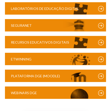
LABORATÓRIOS DE EDUCAÇÃO DIGITAL
SEGURANET
RECURSOS EDUCATIVOS DIGITAIS
ETWINNING
PLATAFORMA DGE (MOODLE)
WEBINARS DGE