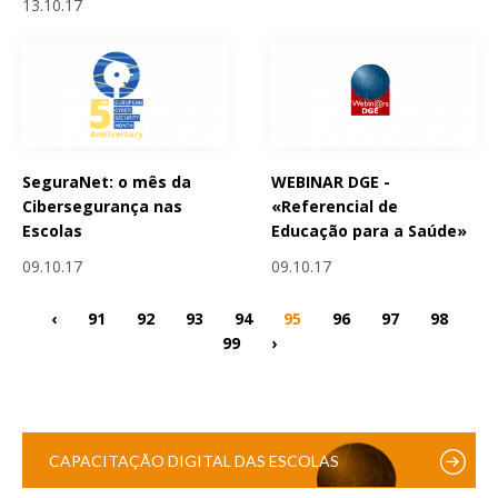
13.10.17
SeguraNet: o mês da
WEBINAR DGE -
Cibersegurança nas
«Referencial de
Escolas
Educação para a Saúde»
09.10.17
09.10.17
‹
91
92
93
94
95
96
97
98
99
›
CAPACITAÇÃO DIGITAL DAS ESCOLAS