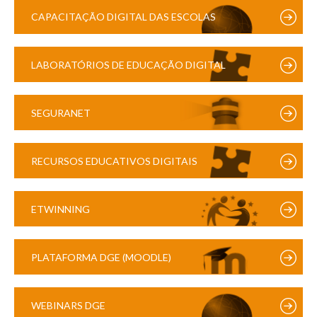
CAPACITAÇÃO DIGITAL DAS ESCOLAS
LABORATÓRIOS DE EDUCAÇÃO DIGITAL
SEGURANET
RECURSOS EDUCATIVOS DIGITAIS
ETWINNING
PLATAFORMA DGE (MOODLE)
WEBINARS DGE