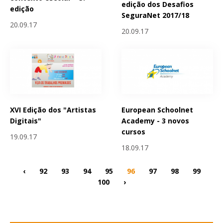
edição dos Desafios
edição
SeguraNet 2017/18
20.09.17
20.09.17
XVI Edição dos "Artistas
European Schoolnet
Digitais"
Academy - 3 novos
cursos
19.09.17
18.09.17
‹
92
93
94
95
96
97
98
99
100
›