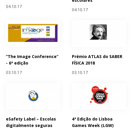
escolares
04.10.17
04.10.17
“The Image Conference”
Prémio ATLAS do SABER
- 6ª edição
FÍSICA 2018
03.10.17
03.10.17
eSafety Label – Escolas
4ª Edição do Lisboa
digitalmente seguras
Games Week (LGW)