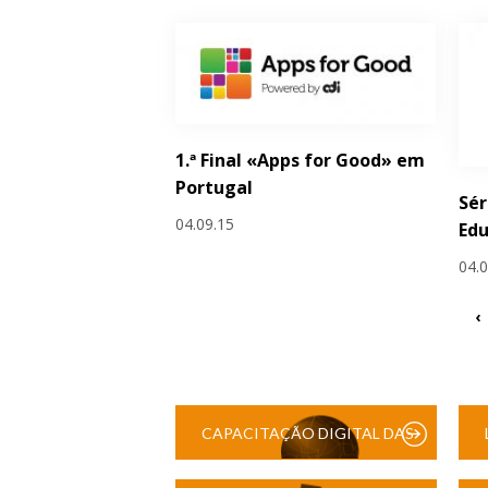
1.ª Final «Apps for Good» em
Portugal
Sér
04.09.15
Edu
04.
‹
CAPACITAÇÃO DIGITAL DAS
ESCOLAS