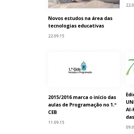
22.
Novos estudos na área das
tecnologias educativas
22.09.15
Edi
2015/2016 marca o início das
UN
aulas de Programação no 1.º
Al-
CEB
das
11.09.15
09.