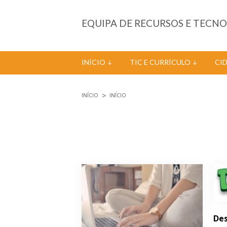
Passar para o conteúdo principal
EQUIPA DE RECURSOS E TECN
INÍCIO
TIC E CURRÍCULO
CI
INÍCIO
INÍCIO
Está aqui
Páginas
Des