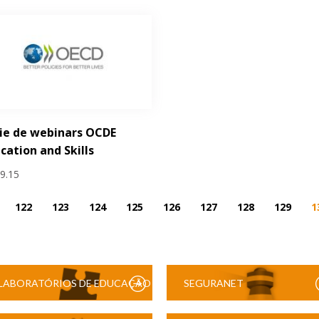
ie de webinars OCDE
cation and Skills
09.15
122
123
124
125
126
127
128
129
1
LABORATÓRIOS DE EDUCAÇÃO
SEGURANET
DIGITAL