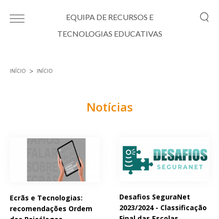
Passar para o conteúdo principal
EQUIPA DE RECURSOS E
TECNOLOGIAS EDUCATIVAS
INÍCIO
INÍCIO
Está aqui
Notícias
Páginas
Desafios SeguraNet
Ecrãs e Tecnologias:
2023/2024 - Classificação
recomendações Ordem
Final das Escolas