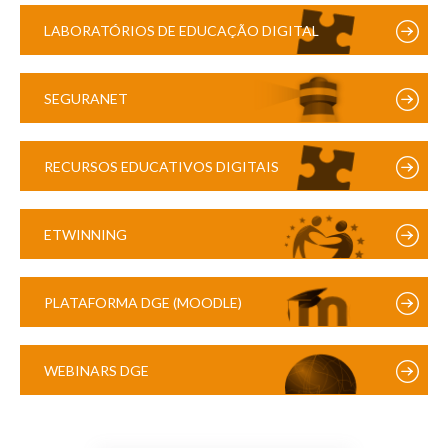
LABORATÓRIOS DE EDUCAÇÃO DIGITAL
SEGURANET
RECURSOS EDUCATIVOS DIGITAIS
ETWINNING
PLATAFORMA DGE (MOODLE)
WEBINARS DGE