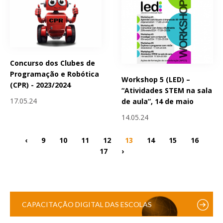
Concurso dos Clubes de
Programação e Robótica
Workshop 5 (LED) –
(CPR) - 2023/2024
“Atividades STEM na sala
17.05.24
de aula”, 14 de maio
14.05.24
‹
9
10
11
12
13
14
15
16
17
›
CAPACITAÇÃO DIGITAL DAS ESCOLAS