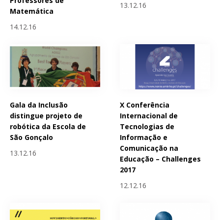
Professores de
13.12.16
Matemática
14.12.16
Gala da Inclusão
X Conferência
distingue projeto de
Internacional de
robótica da Escola de
Tecnologias de
São Gonçalo
Informação e
Comunicação na
13.12.16
Educação – Challenges
2017
12.12.16