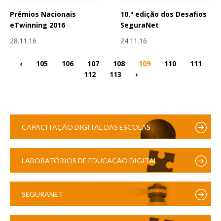
Prémios Nacionais
10.ª edição dos Desafios
eTwinning 2016
SeguraNet
28.11.16
24.11.16
‹
105
106
107
108
109
110
111
112
113
›
CAPACITAÇÃO DIGITAL DAS ESCOLAS
LABORATÓRIOS DE EDUCAÇÃO DIGITAL
SEGURANET