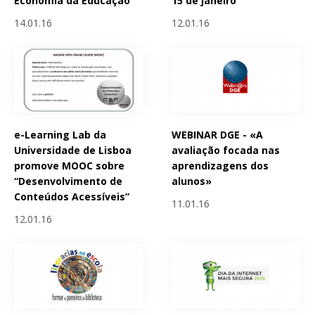
Economia da Educação
15 de janeiro
14.01.16
12.01.16
e-Learning Lab da
WEBINAR DGE - «A
Universidade de Lisboa
avaliação focada nas
promove MOOC sobre
aprendizagens dos
“Desenvolvimento de
alunos»
Conteúdos Acessíveis”
11.01.16
12.01.16