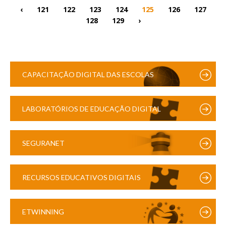
‹
121
122
123
124
125
126
127
128
129
›
CAPACITAÇÃO DIGITAL DAS ESCOLAS
LABORATÓRIOS DE EDUCAÇÃO DIGITAL
SEGURANET
RECURSOS EDUCATIVOS DIGITAIS
ETWINNING