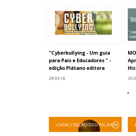
"Cyberbullying - Um guia
MO
para Pais e Educadores " -
Apr
edição Plátano editora
His
29.03.16
29.
‹
CAPACITAÇÃO DIGITAL DAS