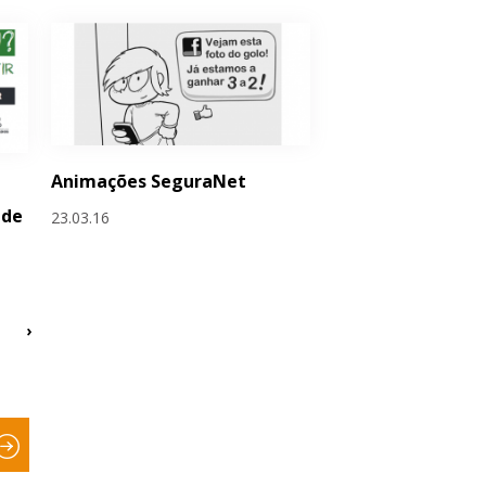
Animações SeguraNet
 de
23.03.16
›