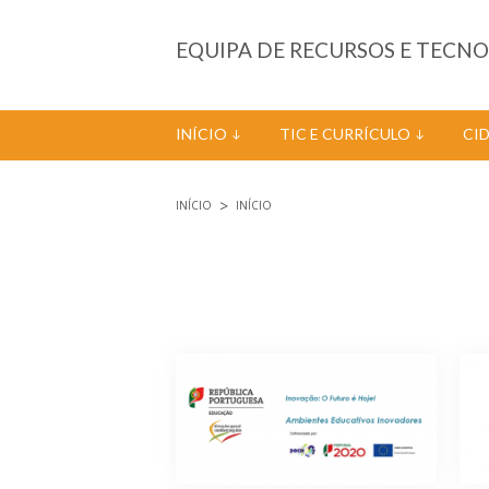
Passar para o conteúdo principal
EQUIPA DE RECURSOS E TECN
INÍCIO
TIC E CURRÍCULO
CI
INÍCIO
INÍCIO
Está aqui
Páginas