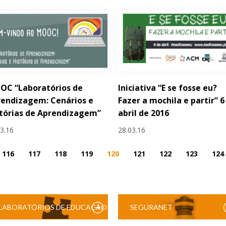
OC “Laboratórios de
Iniciativa “E se fosse eu?
endizagem: Cenários e
Fazer a mochila e partir” 6
tórias de Aprendizagem”
abril de 2016
03.16
28.03.16
116
117
118
119
120
121
122
123
124
LABORATÓRIOS DE EDUCAÇÃO
SEGURANET