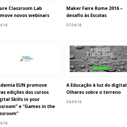
ure Classroom Lab
Maker Faire Rome 2016 –
omove novos webinars
desafio às Escolas
04.16
07.04.16
ademia EUN promove
A Educação à luz do digital
as edições dos cursos
Olhares sobre o terreno
gital Skills in your
04.04.16
ssroom” e “Games in the
assroom”
04.16