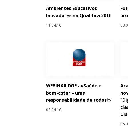
Ambientes Educativos
Fut
Inovadores na Qualifica 2016
pr
11.04.16
08.
WEBINAR DGE - «Saúde e
Ac
bem-estar – uma
nov
responsabilidade de todos!»
”Di
cla
05.04.16
Cl
05.