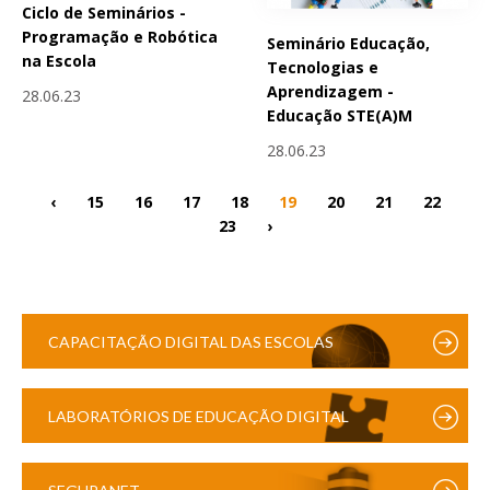
Ciclo de Seminários -
Programação e Robótica
Seminário Educação,
na Escola
Tecnologias e
Aprendizagem -
28.06.23
Educação STE(A)M
28.06.23
‹
15
16
17
18
19
20
21
22
23
›
CAPACITAÇÃO DIGITAL DAS ESCOLAS
LABORATÓRIOS DE EDUCAÇÃO DIGITAL