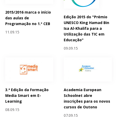
2015/2016 marca o início
Edição 2015 do "Prémio
das aulas de
UNESCO King Hamad Bin
Programação no 1.º CEB
Isa Al-Khalifa para a
11.09.15
Utilização das TIC em
Educação"
09.09.15
3.ª Edição da Formação
Academia European
Media Smart em E-
Schoolnet abre
Learning
inscrições para os novos
cursos de Outono
08.09.15
07.09.15