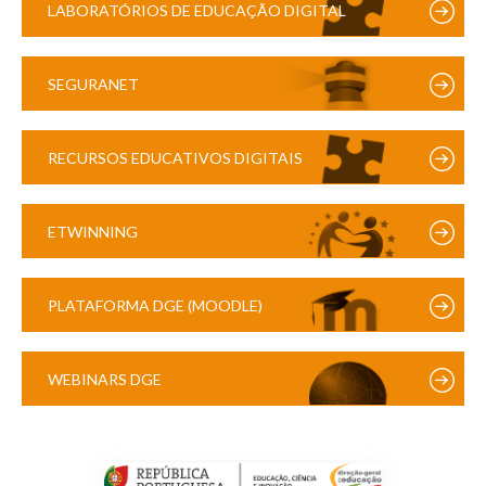
LABORATÓRIOS DE EDUCAÇÃO DIGITAL
SEGURANET
RECURSOS EDUCATIVOS DIGITAIS
ETWINNING
PLATAFORMA DGE (MOODLE)
WEBINARS DGE