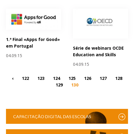
1.ª Final «Apps for Good»
em Portugal
Série de webinars OCDE
Education and Skills
04.09.15
04.09.15
‹
122
123
124
125
126
127
128
129
130
CAPACITAÇÃO DIGITAL DAS ESCOLAS