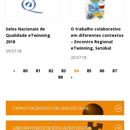
Selos Nacionais de
O trabalho colaborativo
Qualidade eTwinning
em diferentes contextos
2018
– Encontro Regional
eTwinning, Setúbal
29.07.18
25.07.18
‹
80
81
82
83
84
85
86
87
88
›
CAPACITAÇÃO DIGITAL DAS ESCOLAS
LABORATÓRIOS DE EDUCAÇÃO DIGITAL