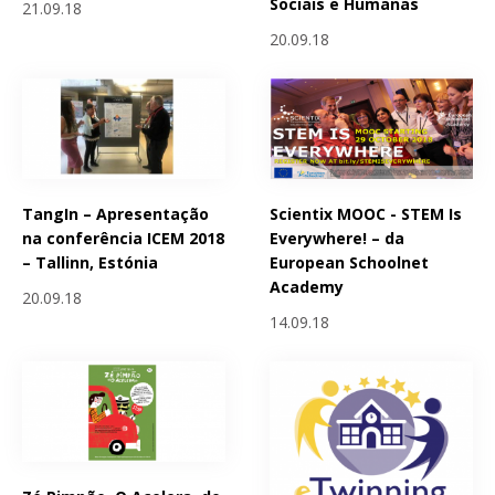
Sociais e Humanas
21.09.18
20.09.18
Scientix MOOC - STEM Is
TangIn – Apresentação
Everywhere! – da
na conferência ICEM 2018
European Schoolnet
– Tallinn, Estónia
Academy
20.09.18
14.09.18