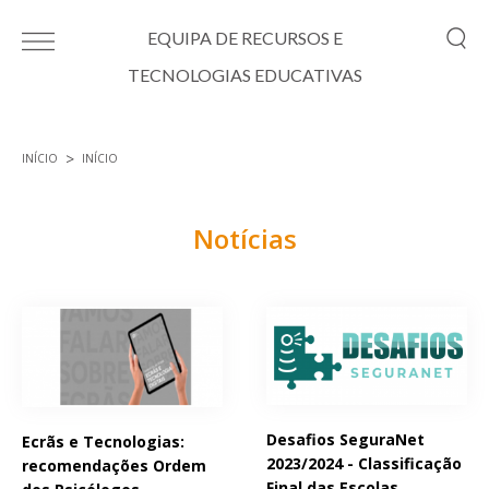
Passar para o conteúdo principal
EQUIPA DE RECURSOS E
TECNOLOGIAS EDUCATIVAS
INÍCIO
INÍCIO
Está aqui
Notícias
Páginas
Desafios SeguraNet
Ecrãs e Tecnologias:
2023/2024 - Classificação
recomendações Ordem
Final das Escolas