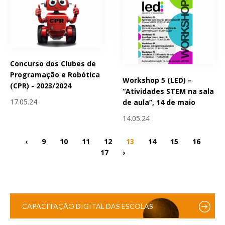
Concurso dos Clubes de
Programação e Robótica
Workshop 5 (LED) –
(CPR) - 2023/2024
“Atividades STEM na sala
17.05.24
de aula”, 14 de maio
14.05.24
‹
9
10
11
12
13
14
15
16
17
›
CAPACITAÇÃO DIGITAL DAS ESCOLAS