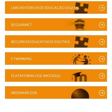
LABORATÓRIOS DE EDUCAÇÃO DIGITAL
SEGURANET
RECURSOS EDUCATIVOS DIGITAIS
ETWINNING
PLATAFORMA DGE (MOODLE)
WEBINARS DGE