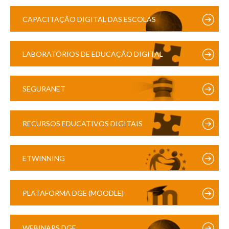
CAPACITAÇÃO DIGITAL DAS ESCOLAS
LABORATÓRIOS DE EDUCAÇÃO DIGITAL
SEGURANET
RECURSOS EDUCATIVOS DIGITAIS
ETWINNING
PLATAFORMA DGE (MOODLE)
WEBINARS DGE