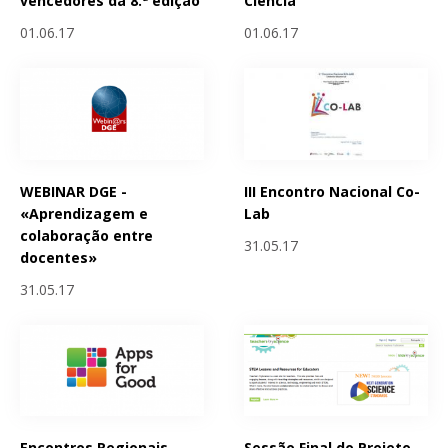
vencedores da 8.ª edição
Ciencia
01.06.17
01.06.17
WEBINAR DGE -
III Encontro Nacional Co-
«Aprendizagem e
Lab
colaboração entre
31.05.17
docentes»
31.05.17
Encontros Regionais
Sessão Final do Projeto