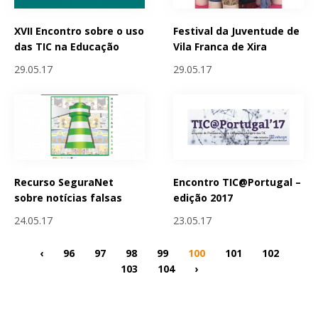
XVII Encontro sobre o uso
Festival da Juventude de
das TIC na Educação
Vila Franca de Xira
29.05.17
29.05.17
Recurso SeguraNet
Encontro TIC@Portugal –
sobre notícias falsas
edição 2017
24.05.17
23.05.17
‹
96
97
98
99
100
101
102
103
104
›