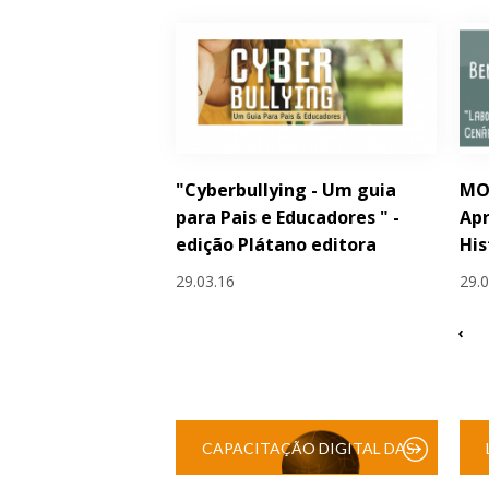
"Cyberbullying - Um guia
MO
para Pais e Educadores " -
Apr
edição Plátano editora
His
29.03.16
29.
‹
CAPACITAÇÃO DIGITAL DAS