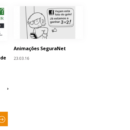
Animações SeguraNet
 de
23.03.16
›