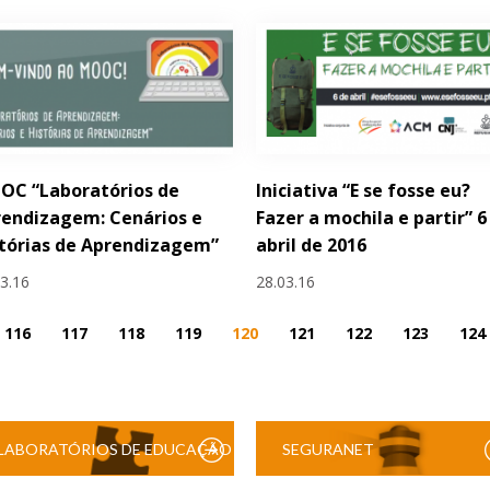
OC “Laboratórios de
Iniciativa “E se fosse eu?
endizagem: Cenários e
Fazer a mochila e partir” 6
tórias de Aprendizagem”
abril de 2016
03.16
28.03.16
116
117
118
119
120
121
122
123
124
LABORATÓRIOS DE EDUCAÇÃO
SEGURANET