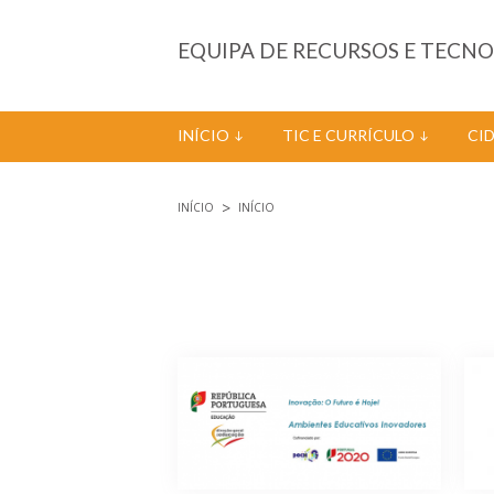
Passar para o conteúdo principal
EQUIPA DE RECURSOS E TECN
INÍCIO
TIC E CURRÍCULO
CI
INÍCIO
INÍCIO
Está aqui
Páginas