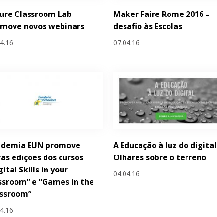
ure Classroom Lab
Maker Faire Rome 2016 –
omove novos webinars
desafio às Escolas
04.16
07.04.16
ademia EUN promove
A Educação à luz do digital
as edições dos cursos
Olhares sobre o terreno
gital Skills in your
04.04.16
ssroom” e “Games in the
assroom”
04.16