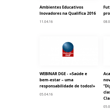
Ambientes Educativos
Fut
Inovadores na Qualifica 2016
pr
11.04.16
08.
WEBINAR DGE - «Saúde e
Ac
bem-estar – uma
nov
responsabilidade de todos!»
”Di
cla
05.04.16
Cl
05.