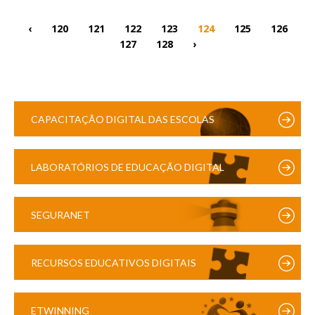
‹
120
121
122
123
124
125
126
127
128
›
CAPACITAÇÃO DIGITAL DAS ESCOLAS
LABORATÓRIOS DE EDUCAÇÃO DIGITAL
SEGURANET
RECURSOS EDUCATIVOS DIGITAIS
ETWINNING