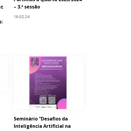
– 3.ª sessão
et
16.02.24
s:
Seminário “Desafios da
Inteligência Artificial na