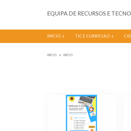
Passar para o conteúdo principal
EQUIPA DE RECURSOS E TECN
INÍCIO
TIC E CURRÍCULO
CI
INÍCIO
INÍCIO
Está aqui
Páginas