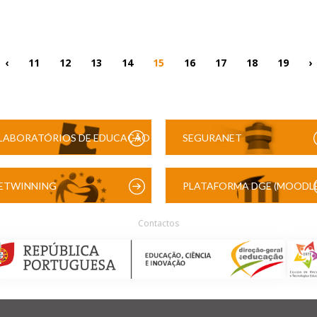
‹
11
12
13
14
15
16
17
18
19
›
LABORATÓRIOS DE EDUCAÇÃO
SEGURANET
DIGITAL
ETWINNING
PLATAFORMA DGE (MOODLE
Contactos