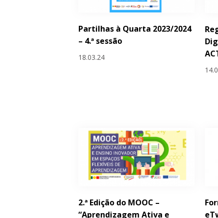
Partilhas à Quarta 2023/2024
Reg
– 4.ª sessão
Dig
ACT
18.03.24
14.
2.ª Edição do MOOC –
Fo
“Aprendizagem Ativa e
eT