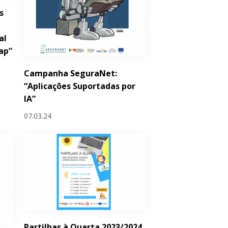
s
al
ap”
Campanha SeguraNet:
“Aplicações Suportadas por
IA”
07.03.24
Partilhas à Quarta 2023/2024