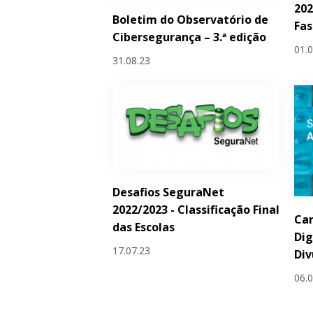
202
Boletim do Observatório de
Fas
Cibersegurança – 3.ª edição
01.
31.08.23
Desafios SeguraNet
2022/2023 - Classificação Final
Ca
das Escolas
Dig
17.07.23
Div
06.