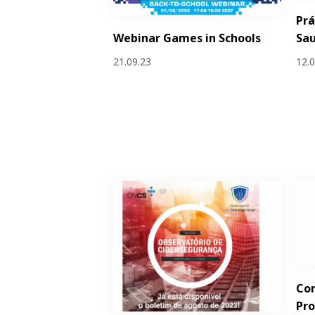
Prá
Webinar Games in Schools
Sa
21.09.23
12.
Con
Pr