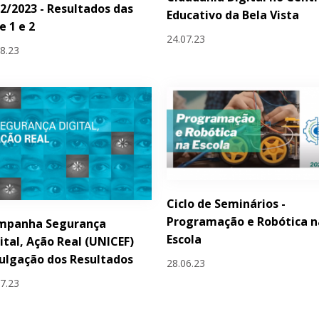
2/2023 - Resultados das
Educativo da Bela Vista
e 1 e 2
24.07.23
08.23
Ciclo de Seminários -
Programação e Robótica n
mpanha Segurança
Escola
ital, Ação Real (UNICEF)
ulgação dos Resultados
28.06.23
07.23