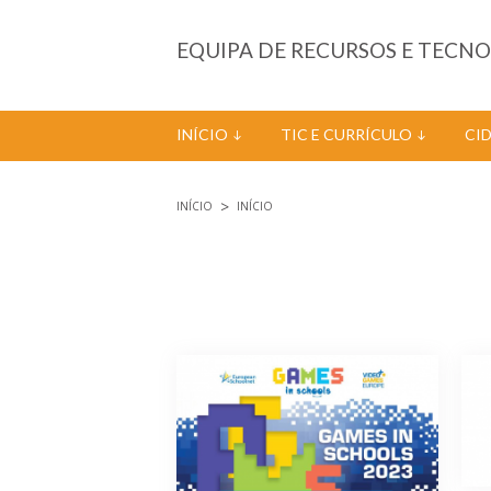
Passar para o conteúdo principal
EQUIPA DE RECURSOS E TECN
INÍCIO
TIC E CURRÍCULO
CI
INÍCIO
INÍCIO
Está aqui
Páginas