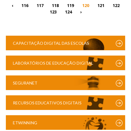
‹
116
117
118
119
120
121
122
123
124
›
CAPACITAÇÃO DIGITAL DAS ESCOLAS
LABORATÓRIOS DE EDUCAÇÃO DIGITAL
SEGURANET
RECURSOS EDUCATIVOS DIGITAIS
ETWINNING