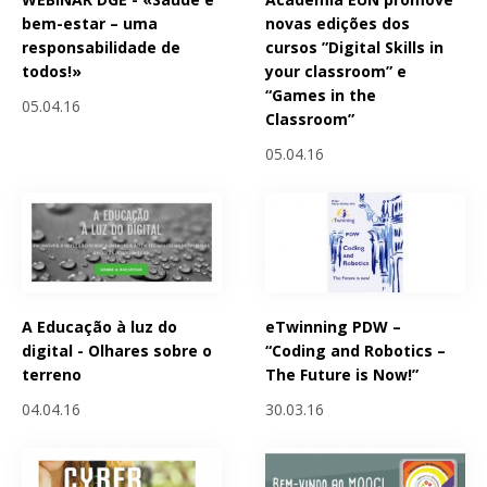
bem-estar – uma
novas edições dos
responsabilidade de
cursos ”Digital Skills in
todos!»
your classroom” e
“Games in the
05.04.16
Classroom”
05.04.16
A Educação à luz do
eTwinning PDW –
digital - Olhares sobre o
“Coding and Robotics –
terreno
The Future is Now!”
04.04.16
30.03.16