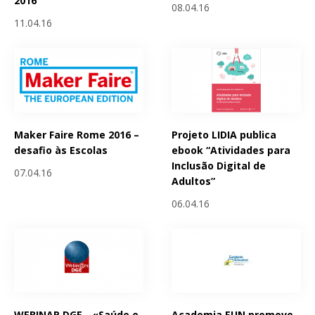
2016
08.04.16
11.04.16
Maker Faire Rome 2016 –
Projeto LIDIA publica
desafio às Escolas
ebook “Atividades para
Inclusão Digital de
07.04.16
Adultos”
06.04.16
WEBINAR DGE - «Saúde e
Academia EUN promove