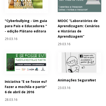
"Cyberbullying - Um guia
MOOC “Laboratórios de
para Pais e Educadores "
Aprendizagem: Cenários
- edição Plátano editora
e Histórias de
Aprendizagem”
29.03.16
29.03.16
Animações SeguraNet
Iniciativa “E se fosse eu?
Fazer a mochila e partir”
23.03.16
6 de abril de 2016
28.03.16