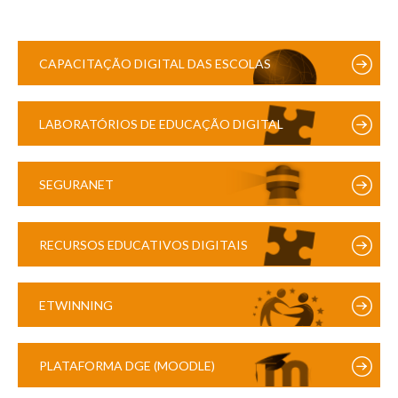
CAPACITAÇÃO DIGITAL DAS ESCOLAS
LABORATÓRIOS DE EDUCAÇÃO DIGITAL
SEGURANET
RECURSOS EDUCATIVOS DIGITAIS
ETWINNING
PLATAFORMA DGE (MOODLE)