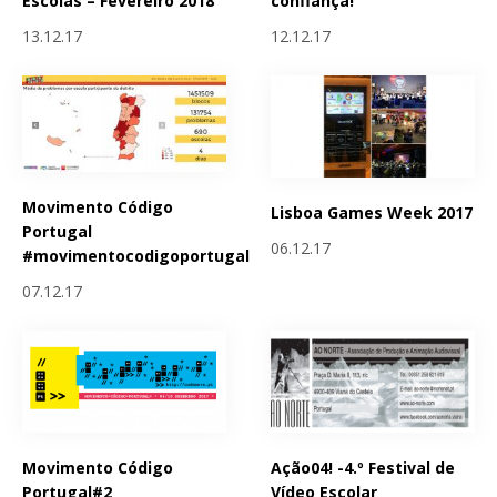
Escolas – Fevereiro 2018
confiança!
13.12.17
12.12.17
Movimento Código
Lisboa Games Week 2017
Portugal
06.12.17
#movimentocodigoportugal
07.12.17
Movimento Código
Ação04! -4.º Festival de
Portugal#2
Vídeo Escolar