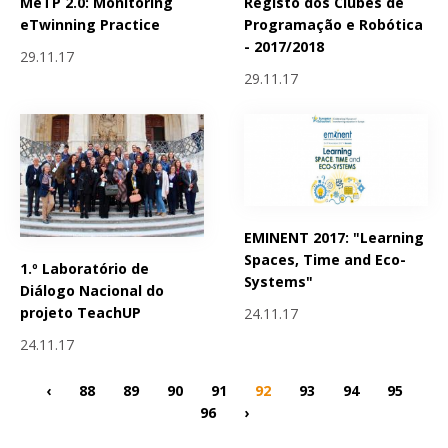
MeTP 2.0: Monitoring
Registo dos Clubes de
eTwinning Practice
Programação e Robótica
- 2017/2018
29.11.17
29.11.17
EMINENT 2017: "Learning
Spaces, Time and Eco-
1.º Laboratório de
Systems"
Diálogo Nacional do
projeto TeachUP
24.11.17
24.11.17
‹
88
89
90
91
92
93
94
95
96
›