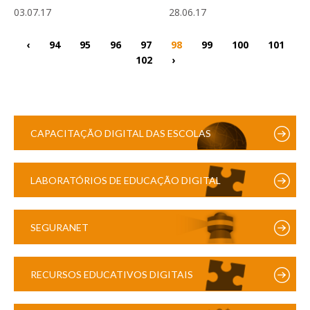
03.07.17
28.06.17
‹
94
95
96
97
98
99
100
101
102
›
CAPACITAÇÃO DIGITAL DAS ESCOLAS
LABORATÓRIOS DE EDUCAÇÃO DIGITAL
SEGURANET
RECURSOS EDUCATIVOS DIGITAIS