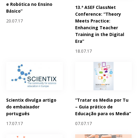
e Robótica no Ensino
13.ª ASEF ClassNet
Básico”
Conference: “Theory
Meets Practice:
20.07.17
Enhancing Teacher
Training in the Digital
Era”
18.07.17
Scientix divulga artigo
“Tratar os Media por Tu
do embaixador
– Guia prático de
português
Educação para os Media”
17.07.17
07.07.17