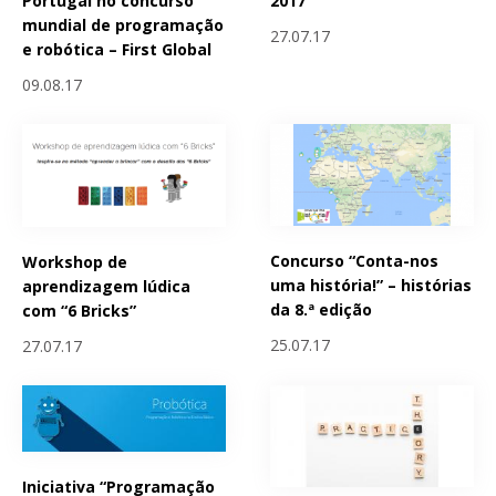
Portugal no concurso
2017
mundial de programação
27.07.17
e robótica – First Global
09.08.17
Concurso “Conta-nos
Workshop de
uma história!” – histórias
aprendizagem lúdica
da 8.ª edição
com “6 Bricks”
25.07.17
27.07.17
Iniciativa “Programação