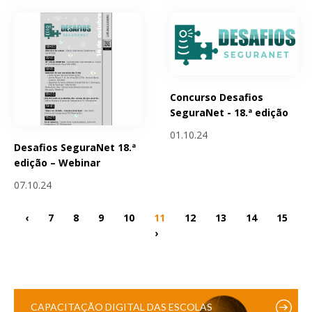
Concurso Desafios
SeguraNet - 18.ª edição
01.10.24
Desafios SeguraNet 18.ª
edição – Webinar
07.10.24
‹
7
8
9
10
11
12
13
14
15
›
CAPACITAÇÃO DIGITAL DAS ESCOLAS