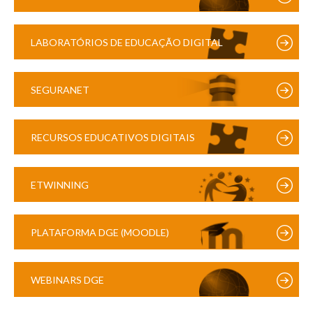
LABORATÓRIOS DE EDUCAÇÃO DIGITAL
SEGURANET
RECURSOS EDUCATIVOS DIGITAIS
ETWINNING
PLATAFORMA DGE (MOODLE)
WEBINARS DGE