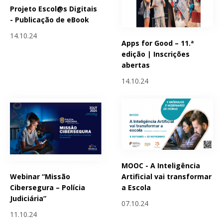
Projeto Escol@s Digitais
- Publicação de eBook
14.10.24
Apps for Good – 11.ª
edição | Inscrições
abertas
14.10.24
MOOC - A Inteligência
Webinar “Missão
Artificial vai transformar
Cibersegura – Polícia
a Escola
Judiciária”
07.10.24
11.10.24