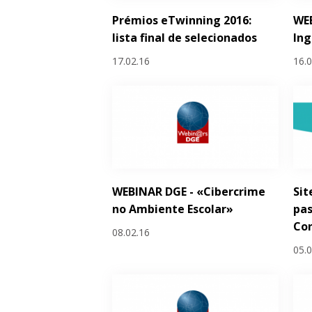
Prémios eTwinning 2016:
WEB
lista final de selecionados
Ing
17.02.16
16.
WEBINAR DGE - «Cibercrime
Sit
no Ambiente Escolar»
pas
Co
08.02.16
05.