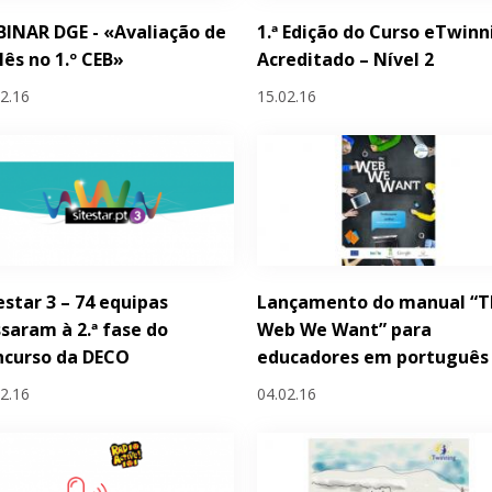
INAR DGE - «Avaliação de
1.ª Edição do Curso eTwinn
lês no 1.º CEB»
Acreditado – Nível 2
02.16
15.02.16
estar 3 – 74 equipas
Lançamento do manual “T
saram à 2.ª fase do
Web We Want” para
ncurso da DECO
educadores em português
02.16
04.02.16