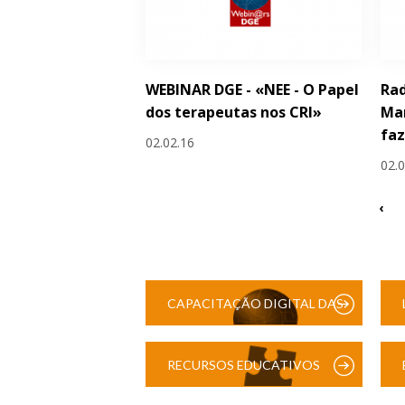
WEBINAR DGE - «NEE - O Papel
Rad
dos terapeutas nos CRI»
Man
faz
02.02.16
02.
‹
CAPACITAÇÃO DIGITAL DAS
ESCOLAS
RECURSOS EDUCATIVOS