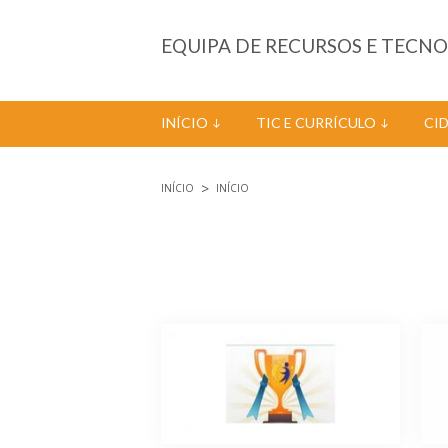
Passar para o conteúdo principal
EQUIPA DE RECURSOS E TECN
INÍCIO
TIC E CURRÍCULO
CI
INÍCIO
INÍCIO
Está aqui
Páginas