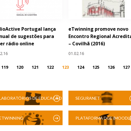
ioActive Portugal lança
eTwinning promove novo
ual de sugestões para
Encontro Regional Acredit
er rádio online
– Covilhã (2016)
02.16
01.02.16
119
120
121
122
123
124
125
126
127
LABORATÓRIOS DE EDUCAÇÃO
SEGURANET
DIGITAL
ETWINNING
PLATAFORMA DGE (MOODLE