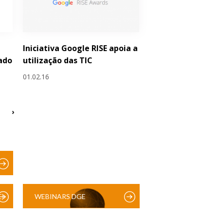
Iniciativa Google RISE apoia a
ado
utilização das TIC
01.02.16
›
)
WEBINARS DGE